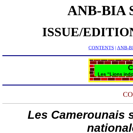
ANB-BIA
ISSUE/EDITION 
CONTENTS
|
ANB-B
C
Les “Lions indo
CO
Les Camerounais so
national