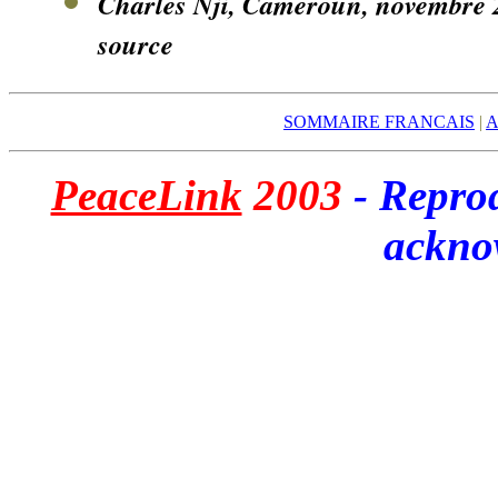
Charles Nji, Cameroun, novembre 2
source
SOMMAIRE FRANCAIS
|
A
PeaceLink
200
3
- Repro
ackno