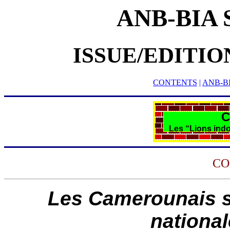
ANB-BIA
ISSUE/EDITION 
CONTENTS
|
ANB-B
C
Les “Lions indo
CO
Les Camerounais so
national