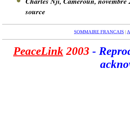
Charles Nji, Cameroun, novembre 2
source
SOMMAIRE FRANCAIS
|
A
PeaceLink
200
3
- Repro
ackno