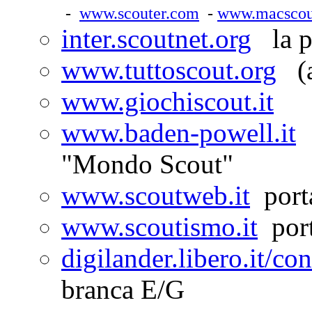
-
www.scouter.com
-
www.macscou
inter.scoutnet.org
la pi
www.tuttoscout.org
(a 
www.giochiscout.it
www.baden-powell.it
c
"Mondo Scout"
www.scoutweb.it
porta
www.scoutismo.it
port
digilander.libero.it/co
branca E/G