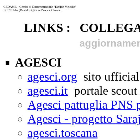
CEDAME - Centro di Documentazione "Davide Melodia"
IRENE bbs [
PeaceLink
] Give Peace a Chance
LINKS : COLLEG
aggiornamen
AGESCI
agesci.org
sito ufficial
agesci.it
portale scout
Agesci pattuglia PNS p
Agesci - progetto Sara
agesci.toscana