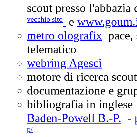
scout presso l'abbazi
vecchio sito
e
www.goum.i
metro olografix
pace, 
telematico
webring Agesci
motore di ricerca scou
documentazione e gru
bibliografia in ingles
Baden-Powell B.-P.
-
p/