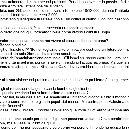
 naturalmente, di risolutore dei problemi. Per chi non avesse la possibilità di e
anze e trovare l'attenzione del sindaco.
tazioni, 250 sono pericolanti, i senza tetto sono 10/12.000, durante l'Intifada
anni. I feriti sono stati circa 2.000
a potevano guadagnare in Israele fino a 100 dollari al giorno. Oggi non riesco
a politico navigato, Said ci racconta un piccolo episodio:
ho detto che noi qui vorremmo vivere come vivono i cani in Europa.
perché non possiamo anche noi vivere al sicuro nelle nostre case?
a Banca Mondiale.
Egitto, Israele o l'ANP, noi vogliamo vivere in pace e costruire un futuro per 
li, che dista solo 3km da dove siamo seduti ora."
iorità dell'amministrazione comunale: "Gli israeliani hanno costruito i loro inse
elle città israeliane, poi da Israele ci rivendono l'acqua razionata. Ma quella 
erenza di altri posti nella Striscia di Gaza dove vorrebbero condizionare lo sta
e alla sua visione del problema palestinese: "Il nostro problema è che gli ebrei
li ebrei uccidono la gente con le bombe dagli elicotteri.
a quando uccidono i musulmani allora è tutto normale?
er noi, la via dell'Islam. Gli americani e i britannici dicono a tutto il mon
ivere come voi, come gli altri popoli del mondo. Ma purtroppo in Palestina non 
? dei francesi?
e case, tutto? Dov'era il mondo? Dov'erano gli europei? Dov'erano le truppe a
 non ci sono scuole per i nostri figli, non possiamo andare a Gaza perché non
 Aviv, ma a Gaza, a 25km da qui!!!
ivere come voi, ma non possiamo vivere come voi perché il mondo ha ucciso la 