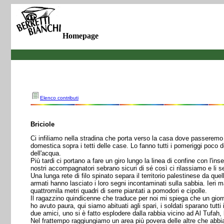
Homepage
Elenco contributi
Briciole
Ci infiliamo nella stradina che porta verso la casa dove passeremo 
domestica sopra i tetti delle case. Lo fanno tutti i pomeriggi poco do
dell'acqua.
Più tardi ci portano a fare un giro lungo la linea di confine con l'ins
nostri accompagnatori sebrano sicuri di sé così ci rilassiamo e li 
Una lunga rete di filo spinato separa il territorio palestinese da quello
armati hanno lasciato i loro segni incontaminati sulla sabbia. Ieri m
quattromila metri quadri di serre piantati a pomodori e cipolle.
Il ragazzino quindicenne che traduce per noi mi spiega che un giorno 
ho avuto paura, qui siamo abituati agli spari, i soldati sparano tutti
due amici, uno si è fatto esplodere dalla rabbia vicino ad Al Tufah,
Nel frattempo raggiungiamo un area più povera delle altre che abbia