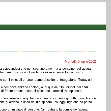
Martedì, 9 luglio 2002
zza spiegandoci che non sparano a noi ma ai container dell'acqua
tuccare i buchi con il rischio di essere bersagliati al posto
no con i binocoli e forse, come al solito, ci fotografano. Tuttavia i
alberi dove abitano i coloni, al di qua del filo i cingoli dei carri
di fronte ad una ressa di palestinesi attoniti, ha spianato
tino israeliano e gli hanno sparato uccidendogli tutti i conigli - non
ne che guardano la linea del filo spinato. Poi aggiunge che ha perso
vivono un migliaio di persone. Ci mostrano la pompa dell'acqua