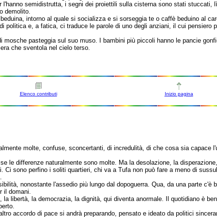
er l'hanno semidistrutta, i segni dei proiettili sulla cisterna sono stati stucca
to demolito.
ra beduina, intorno al quale si socializza e si sorseggia te o caffè beduino 
e di politica e, a fatica, ci traduce le parole di uno degli anziani, il cui pens
 di mosche pasteggia sul suo muso. I bambini più piccoli hanno le pancie gonfie
iera che sventola nel cielo terso.
Elenco contributi
Inizio pagina
uralmente molte, confuse, sconcertanti, di incredulità, di che cosa sia capace l
 le differenze naturalmente sono molte. Ma la desolazione, la disperazione, l'im
si. Ci sono perfino i soliti quartieri, chi va a Tufa non può fare a meno di suss
.
bilità, nonostante l'assedio più lungo dal dopoguerra. Qua, da una parte c'è b
 il domani.
 la libertà, la democrazia, la dignità, qui diventa anormale. Il quotidiano è be
perto.
tro accordo di pace si andrà preparando, pensato e ideato da politici sincera