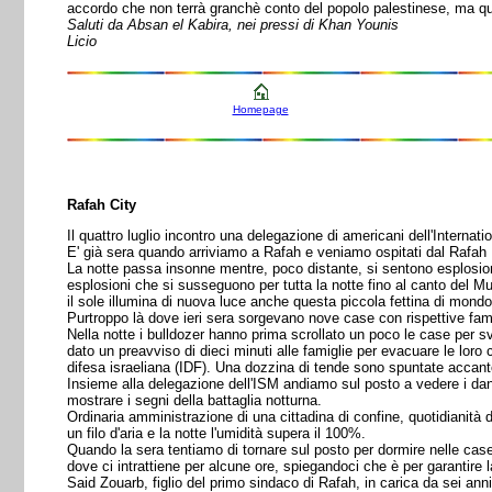
accordo che non terrà granchè conto del popolo palestinese, ma quest
Saluti da Absan el Kabira, nei pressi di Khan Younis
Licio
Homepage
Rafah City
Il quattro luglio incontro una delegazione di americani dell'Interna
E' già sera quando arriviamo a Rafah e veniamo ospitati dal Rafah 
La notte passa insonne mentre, poco distante, si sentono esplosioni 
esplosioni che si susseguono per tutta la notte fino al canto del Mue
il sole illumina di nuova luce anche questa piccola fettina di mondo
Purtroppo là dove ieri sera sorgevano nove case con rispettive fami
Nella notte i bulldozer hanno prima scrollato un poco le case per sve
dato un preavviso di dieci minuti alle famiglie per evacuare le loro c
difesa israeliana (IDF). Una dozzina di tende sono spuntate accanto
Insieme alla delegazione dell'ISM andiamo sul posto a vedere i dann
mostrare i segni della battaglia notturna.
Ordinaria amministrazione di una cittadina di confine, quotidianità 
un filo d'aria e la notte l'umidità supera il 100%.
Quando la sera tentiamo di tornare sul posto per dormire nelle case
dove ci intrattiene per alcune ore, spiegandoci che è per garantire l
Said Zouarb, figlio del primo sindaco di Rafah, in carica da sei ann