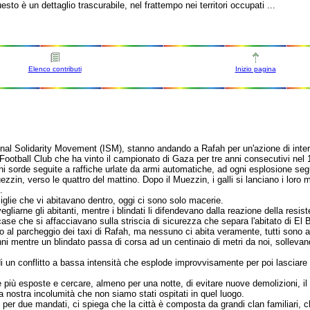
o è un dettaglio trascurabile, nel frattempo nei territori occupati ...
Elenco contributi
Inizio pagina
tional Solidarity Movement (ISM), stanno andando a Rafah per un'azione di inte
Football Club che ha vinto il campionato di Gaza per tre anni consecutivi nel
sorde seguite a raffiche urlate da armi automatiche, ad ogni esplosione seguono
zzin, verso le quattro del mattino. Dopo il Muezzin, i galli si lanciano i loro m
.
glie che vi abitavano dentro, oggi ci sono solo macerie.
gliarne gli abitanti, mentre i blindati li difendevano dalla reazione della resis
ase che si affacciavano sulla striscia di sicurezza che separa l'abitato di El Bra
 al parcheggio dei taxi di Rafah, ma nessuno ci abita veramente, tutti sono and
i mentre un blindato passa di corsa ad un centinaio di metri da noi, sollevand
di un conflitto a bassa intensità che esplode improvvisamente per poi lasciare s
 più esposte e cercare, almeno per una notte, di evitare nuove demolizioni, il 
a nostra incolumità che non siamo stati ospitati in quel luogo.
i per due mandati, ci spiega che la città è composta da grandi clan familiari, 