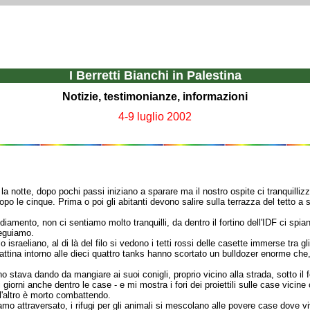
I Berretti Bianchi in Palestina
Notizie, testimonianze, informazioni
4-9 luglio 2002
la notte, dopo pochi passi iniziano a sparare ma il nostro ospite ci tranquilli
po le cinque. Prima o poi gli abitanti devono salire sulla terrazza del tetto a s
ediamento, non ci sentiamo molto tranquilli, da dentro il fortino dell'IDF ci spia
seguiamo.
 israeliano, al di là del filo si vedono i tetti rossi delle casette immerse tra gli 
attina intorno alle dieci quattro tanks hanno scortato un bulldozer enorme che, 
stava dando da mangiare ai suoi conigli, proprio vicino alla strada, sotto il for
 i giorni anche dentro le case - e mi mostra i fori dei proiettili sulle case vici
 l'altro è morto combattendo.
mo attraversato, i rifugi per gli animali si mescolano alle povere case dove 