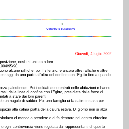
Contributo successivo
Giovedì, 4 luglio 2002
rposizione, così mi unisco a loro.
 1994/95/96.
 alcune raffiche, poi il silenzio, e ancora altre raffiche e altre
essaggi da una parte all'altra del confine con l'Egitto fino a quando
tenza palestinese. Poi i soldati sono entrati nelle abitazioni e hanno
sil dalla linea di confine con l'Egitto, presidiata dalle forze di
ati a stare dai loro parenti.
o un nugolo di sabbia. Poi una famiglia ci fa salire in casa per
pazio alla calma piatta della calura estiva. Di giorno non si alza
sindaco ci manda a prendere e ci fa rientrare nel centro cittadino
che ogni controversia viene regolata dai rappresentanti di queste