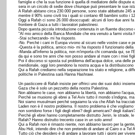
famiglie e che la sua funzione è quella di mediatore delle dispute e,
sera in un circolo di sedie dove chiunque può presentare le sue ist
A Rafah abitano circa 230.000 persone, sono state abbattute 245 abi
mentre il 90% sono civili tra i quali si contano 48 bambini sotto i 12 
Oggi a Rafah ci sono 26.000 disoccupati: alcuni di loro due anni f
frontiere di Gaza a tutti i lavoratori palestinesi.
Dopo questa piccola introduzione contenuta in un fluente discorso d
"Al mio amico della Banca Mondiale che era venuto a farmi visita 
-Stai scherzando- mi ha risposto.
-No. Perché i cani in Europa vivono al sicuro nelle vostre case e 
-Questa è la politica, amico mio- mi ha risposto il funzionario dell
-Manda all'inferno la politica, non m'importa chi comanda qui, se l'
da qui e sono tre anni che non posso andare al mare con i miei fig
Poi il discorso si sposta sul problema dell'acqua dolce, una delle pr
meridionale, oggi loro prendono la nostra acqua e la distribuiscono n
Qui a Rafah crediamo nella separazione tra stato e religione, a diff
politiche in Palestina sarà Hanna Hashrawi.
Un pasticcere di Rafah insiste per offrirci uno dei suoi dolci insiem
Gaza che è solo un pezzetto della nostra Palestina.
Non abbiamo le case, non abbiamo la libertà, non abbiamo l'acqua, g
Perché se muoiono gli ebrei a Tel Aviv tutto il mondo s'indigna, m
Noi siamo musulmani perché seguiamo la via che Allah ha tracciato p
Laden non è il nostro problema. Il nostro problema è che vogliamo v
non sorridono forse i figli degli ebrei? degli americani? degli italiani
Perché gli ebrei hanno completamente distrutto Jenin, le strade, l
Rafah? Hanno distrutto trecento case in un solo anno!
Qui a Rafah non è rimasto niente, non abbiamo lavoro per la gente,
Abu Holi, intendo dire che non pretendo di andare al Cairo o a Tel
Tutto ciò che desidero è di andare a lavorare tutti i giorni per v