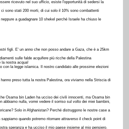
ssere ricevuto nel suo ufficio, esiste l'opportunità di sedersi la
 ci sono stati 200 morti, di cui solo il 10% sono combattenti
no neppure a guadagnare 10 shekel perché Israele ha chiuso le
i nostri figli. E' un anno che non posso andare a Gaza, che è a 25km
diamenti sulle falde acquifere più ricche della Palestina
è la nostra acqua!
to con la legge islamica. Il nostro candidato alle prossime elezioni
 hanno preso tutta la nostra Palestina, ora viviamo nella Striscia di
do che Osama bin Laden ha ucciso dei civili innocenti, ma Osama bin
abbiamo nulla, vorrei vedere il sorriso sul volto dei miei bambini,
mericane? Solo in Afghanistan? Perché distruggono le nostre case a
 sappiamo quando potremo ritornare attraverso il check point di
nostra speranza e ha ucciso il mio paese insieme al mio pensiero.