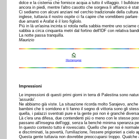
dolce e la cisterna che fornisce acqua a tutto il villaggio. I bulldoz
ancora in piedi, mentre l'altro casotto che sorgeva lì affianco è sta
Ci sediamo con alcuni anziani nel cerchio tradizionale della cultu
inglese, tuttavia il nostro ospite ci fa capire che vorrebbero parlar
due amanti e Arafat è il loro figliolo.
Più in là un'asina incinta si rotola nella sabbia mentre uno sciame
sabbia a circa cinquanta metri dal fortino dell'IDF con relativa band
La notte passa tranquilla.
Maurizio
Homepage
Impressioni
Le impressioni di questi primi giorni in terra di Palestina sono nat
'assurdo'.
Ne abbiamo già viste. La situazione ricorda molto Sarajevo, anche se
bambini che ti sorridono e ti fanno il segno di vittoria sono gli stes
quella, i palazzi sventrati pure e la gente poi non è granchè diversa
Là c'era una difesa, due contendenti più o meno con le stesse possi
passano all'insegna dell'oggi, senza la benchè minima speranza per
In questo contesto tutto è rovesciato. Quello che per noi è normale,
e discriminati, la povertà, l'umiliazione, l'essere prigionieri a cielo a
Questa gente tuttavia non dovrebbe preoccuparsi troppo. Qualche al