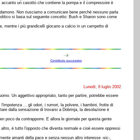
ti, lì accanto un casotto che contiene la pompa e il compressore è
al cardamono. Non riusciamo a comunicare bene perché nessuno parla
iero politico si basa sul seguente concetto: Bush e Sharon sono come
, mentre i più grandicelli giocano a calcio in un campetto di
Contributo successivo
Lunedì, 8 luglio 2002
'uomo. Un aggettivo appropriato, tanto per partire, potrebbe essere
potenza ... gli odori, i rumori, la polvere, i bambini, frotte di
ultare dalla sensazione di trovarsi a Dobrinja, la desolazione è
en poco da contrapporre. E allora le giornate per questa gente
n altro, è tutto l'opposto che diventa normale e cioè essere oppressi
mente amanti della pace e senza nessun altro interesse -sic-,