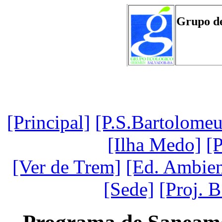
Grupo d
[Principal]
[P.S.Bartolomeu
[Ilha Medo]
[P
[Ver de Trem]
[Ed. Ambien
[Sede]
[Proj. B